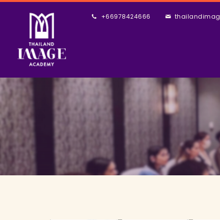
+66978424666
thailandima