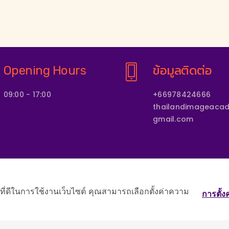
Opening Hours
ข้อมูลติดต่อ
09:00 - 17:00
+66978424666
thailandimageac
gmail.com
์ที่ดีในการใช้งานเว็บไซต์ คุณสามารถเลือกตั้งค่าความ
กับสถาบัน
หลักสูตร
รูปแบบการจัดอบรม
ทีมโค้ชและผู้เชี่ยวชาญ
ติดต่อ
การตั้งค
Copyright © 2024 by THAILAND IMAGE ACADEMY