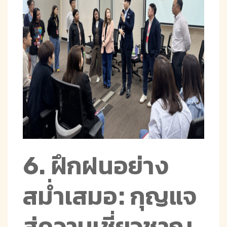
6. ฝึกฝนอย่าง
สม่ำเสมอ: กุญแจ
สู่ความเชี่ยวชาญ