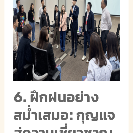
6. ฝึกฝนอย่าง
สม่ำเสมอ: กุญแจ
สู่ความเชี่ยวชาญ