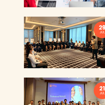
2
JUL
21
JUL