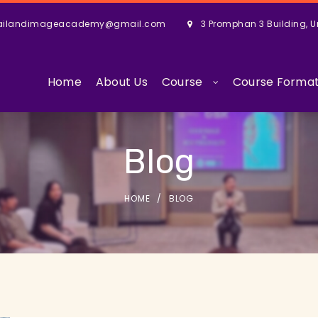
ailandimageacademy@gmail.com
3 Promphan 3 Building, U
Home
About Us
Course
Course Forma
Blog
HOME
BLOG