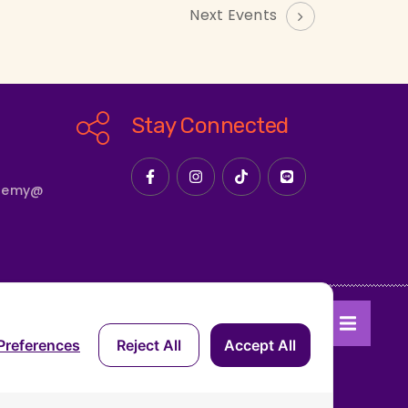
Next Events
Stay Connected
ademy@
ONTACT US
BLOG
Preferences
Reject All
Accept All