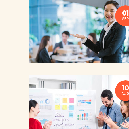
0
SEP
1
AU