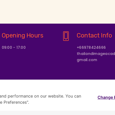
Opening Hours
Contact Info
09:00 - 17:00
+66978424666
thailandimageac
gmail.com
and performance on our website. You can
COURSE
COURSE FORMATS
OUR INSTRUCTORS & EXPERTS
C
Change 
e Preferences".
Copyright © 2024 by THAILAND IMAGE ACADEMY