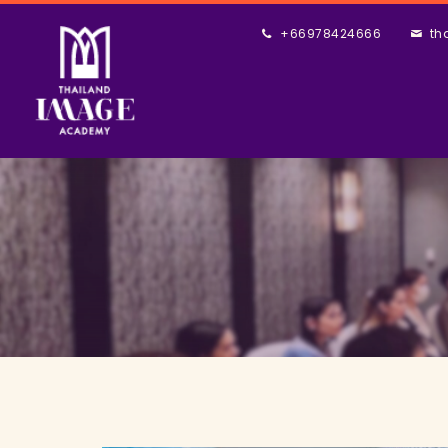
+66978424666
th