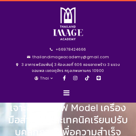
+66978424666
thailandimageacademy@gmail.com
3 อาคารพร้อมพันธุ์ 3 ห้องเลขที่ 606 ซอยลาดพร้าว 3 แขวง
จอมพล เขตจตุจักร กรุงเทพมหานคร 10900
Thai
เจาะลึก GROW Model เครื่อง
มือสำคัญ และเทคนิคเรียนปรับ
บุคลิกภาพ เพื่อความสำเร็จ