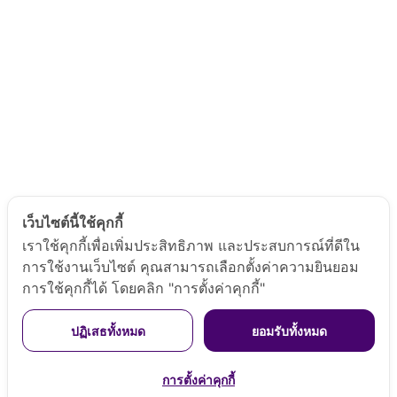
ข้อมูลติดต่อ
+66978424666
thailandimageacademy@gmail.com
Stay Connected
เว็บไซต์นี้ใช้คุกกี้
เราใช้คุกกี้เพื่อเพิ่มประสิทธิภาพ และประสบการณ์ที่ดีใน
การใช้งานเว็บไซต์ คุณสามารถเลือกตั้งค่าความยินยอม
การใช้คุกกี้ได้ โดยคลิก "การตั้งค่าคุกกี้"
หน้าแรก
เกี่ยวกับสถาบัน
หลักสูตร
รูปแบบการจัดอบรม
ปฏิเสธทั้งหมด
ยอมรับทั้งหมด
ทีมโค้ชและผู้เชี่ยวชาญ
ติดต่อสถาบัน
บทความ
การตั้งค่าคุกกี้
Copyright © 2024 by THAILAND IMAGE ACADEMY