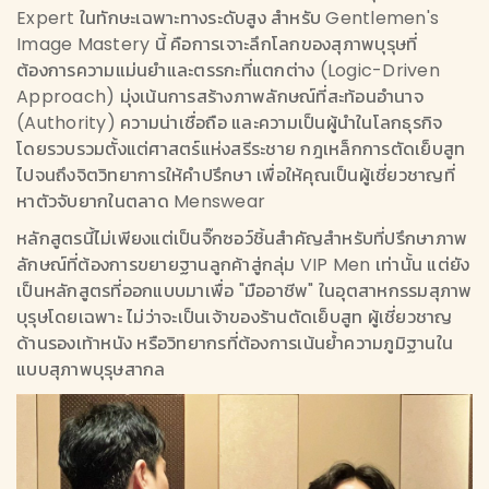
Expert ในทักษะเฉพาะทางระดับสูง สำหรับ Gentlemen's
Image Mastery นี้ คือการเจาะลึกโลกของสุภาพบุรุษที่
ต้องการความแม่นยำและตรรกะที่แตกต่าง (Logic-Driven
Approach) มุ่งเน้นการสร้างภาพลักษณ์ที่สะท้อนอำนาจ
(Authority) ความน่าเชื่อถือ และความเป็นผู้นำในโลกธุรกิจ
โดยรวบรวมตั้งแต่ศาสตร์แห่งสรีระชาย กฎเหล็กการตัดเย็บสูท
ไปจนถึงจิตวิทยาการให้คำปรึกษา เพื่อให้คุณเป็นผู้เชี่ยวชาญที่
หาตัวจับยากในตลาด Menswear
หลักสูตรนี้ไม่เพียงแต่เป็นจิ๊กซอว์ชิ้นสำคัญสำหรับที่ปรึกษาภาพ
ลักษณ์ที่ต้องการขยายฐานลูกค้าสู่กลุ่ม VIP Men เท่านั้น แต่ยัง
เป็นหลักสูตรที่ออกแบบมาเพื่อ "มืออาชีพ" ในอุตสาหกรรมสุภาพ
บุรุษโดยเฉพาะ ไม่ว่าจะเป็นเจ้าของร้านตัดเย็บสูท ผู้เชี่ยวชาญ
ด้านรองเท้าหนัง หรือวิทยากรที่ต้องการเน้นย้ำความภูมิฐานใน
แบบสุภาพบุรุษสากล