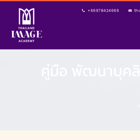
+66978424666
th
คู่มือ พัฒนาบุ