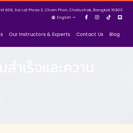
nit 606, Soi Lat Phrao 3, Chom Phon, Chatuchak, Bangkok 10900
English
ts
Our Instructors & Experts
Contact Us
Blog
ามสำเร็จและความ
ใจ