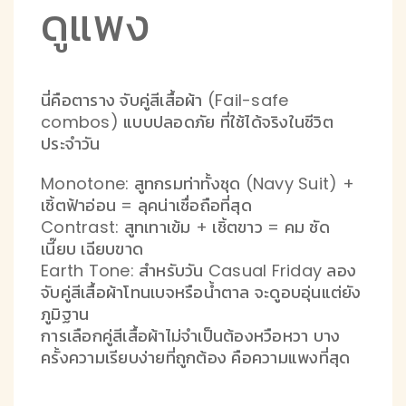
ดูแพง
นี่คือตาราง จับคู่สีเสื้อผ้า (Fail-safe
combos) แบบปลอดภัย ที่ใช้ได้จริงในชีวิต
ประจำวัน
Monotone: สูทกรมท่าทั้งชุด (Navy Suit) +
เชิ้ตฟ้าอ่อน = ลุคน่าเชื่อถือที่สุด
Contrast: สูทเทาเข้ม + เชิ้ตขาว = คม ชัด
เนี๊ยบ เฉียบขาด
Earth Tone: สำหรับวัน Casual Friday ลอง
จับคู่สีเสื้อผ้าโทนเบจหรือน้ำตาล จะดูอบอุ่นแต่ยัง
ภูมิฐาน
การเลือกคู่สีเสื้อผ้าไม่จำเป็นต้องหวือหวา บาง
ครั้งความเรียบง่ายที่ถูกต้อง คือความแพงที่สุด