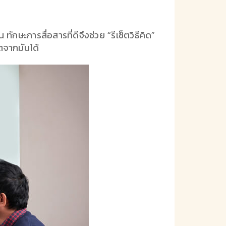
กษะการสื่อสารที่ดีจึงช่วย “รีเซ็ตวิธีคิด”
โตจากมันได้