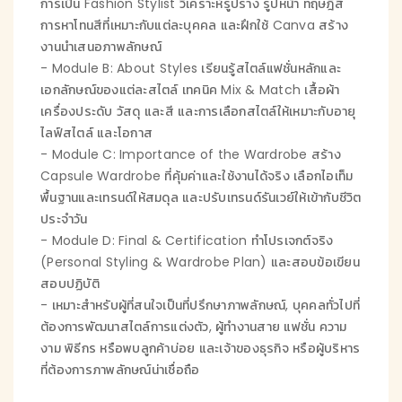
การเป็น Fashion Stylist วิเคราะห์รูปร่าง รูปหน้า ทฤษฎีสี
การหาโทนสีที่เหมาะกับแต่ละบุคคล และฝึกใช้ Canva สร้าง
งานนำเสนอภาพลักษณ์
- Module B: About Styles เรียนรู้สไตล์แฟชั่นหลักและ
เอกลักษณ์ของแต่ละสไตล์ เทคนิค Mix & Match เสื้อผ้า
เครื่องประดับ วัสดุ และสี และการเลือกสไตล์ให้เหมาะกับอายุ
ไลฟ์สไตล์ และโอกาส
- Module C: Importance of the Wardrobe สร้าง
Capsule Wardrobe ที่คุ้มค่าและใช้งานได้จริง เลือกไอเท็ม
พื้นฐานและเทรนด์ให้สมดุล และปรับเทรนด์รันเวย์ให้เข้ากับชีวิต
ประจำวัน
- Module D: Final & Certification ทำโปรเจกต์จริง
(Personal Styling & Wardrobe Plan) และสอบข้อเขียน
สอบปฏิบัติ
- เหมาะสำหรับผู้ที่สนใจเป็นที่ปรึกษาภาพลักษณ์, บุคคลทั่วไปที่
ต้องการพัฒนาสไตล์การแต่งตัว, ผู้ทำงานสาย แฟชั่น ความ
งาม พิธีกร หรือพบลูกค้าบ่อย และเจ้าของธุรกิจ หรือผู้บริหาร
ที่ต้องการภาพลักษณ์น่าเชื่อถือ